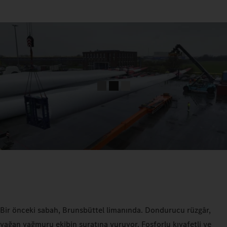
Bir önceki sabah, Brunsbüttel limanında. Dondurucu rüzgâr,
yağan yağmuru ekibin suratına vuruyor. Fosforlu kıyafetli ve