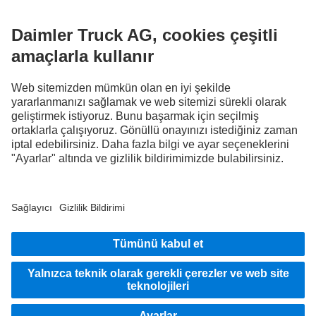
FOLLOW THE ROADSTARS.
Deneyimlerinizi şimdi diğer kamyon sürücüleriyle paylaşın.
Haydi katılın
Sağlayıcı
Veri koruması
Yasal hatırlatmalar