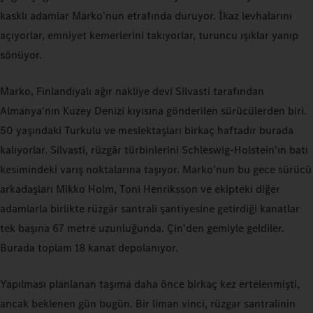
kasklı adamlar Marko'nun etrafında duruyor. İkaz levhalarını
açıyorlar, emniyet kemerlerini takıyorlar, turuncu ışıklar yanıp
sönüyor.
Marko, Finlandiyalı ağır nakliye devi Silvasti tarafından
Almanya'nın Kuzey Denizi kıyısına gönderilen sürücülerden biri.
50 yaşındaki Turkulu ve meslektaşları birkaç haftadır burada
kalıyorlar. Silvasti, rüzgâr türbinlerini Schleswig-Holstein'ın batı
kesimindeki varış noktalarına taşıyor. Marko'nun bu gece sürücü
arkadaşları Mikko Holm, Toni Henriksson ve ekipteki diğer
adamlarla birlikte rüzgâr santrali şantiyesine getirdiği kanatlar
tek başına 67 metre uzunluğunda. Çin'den gemiyle geldiler.
Burada toplam 18 kanat depolanıyor.
Yapılması planlanan taşıma daha önce birkaç kez ertelenmişti,
ancak beklenen gün bugün. Bir liman vinci, rüzgar santralinin