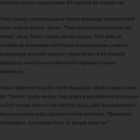
römorklu aracın sonuna kadar 80 metrelik bir mesafe var.
Telsiz mesajı, römorklu aracın hemen arkasında seyreden hafif
ticari araçtan geliyor. Marko, "Tüm mutabakatlarımız çok net
olmalı," diyor. Telsiz cihazını elinde tutuyor. Tüm ekibi ve
özellikle de arkasındaki hafif ticari araçta bulunan, uzaktan
kumandayla dorsenin akslarını yönlendiren ve 83 metrelik
kamyonun virajı hasarsız dönmesini sağlayan kılavuzu
kastediyor.
Telsiz cihazından kısa bir cümle duyuluyor. Marko yalnızca kısık
bir "Tamam" yanıtı veriyor. Sağ ayağıyla gaz pedalına dokunuyor
ve 250 tonluk Actros L'nin 463 kW gücü, yükü Bundesstraße 5
boyunca batıya doğru yürüme hızında ilerletiyor. "Neredeyse
otoyoldayız. Ama ondan önce iki kavşak daha var."