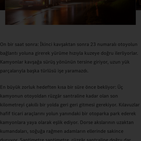
On bir saat sonra: İkinci kavşaktan sonra 23 numaralı otoyolun
bağlantı yoluna girerek yürüme hızıyla kuzeye doğru ilerliyorlar.
Kamyonlar kavşağa sürüş yönünün tersine giriyor, uzun yük
parçalarıyla başka türlüsü işe yaramazdı.
En büyük zorluk hedeften kısa bir süre önce bekliyor: Üç
kamyonun otoyoldan rüzgâr santraline kadar olan son
kilometreyi çakıllı bir yolda geri geri gitmesi gerekiyor. Kılavuzlar
hafif ticari araçlarını yolun yanındaki bir otoparka park ederek
kamyonlara yaya olarak eşlik ediyor. Dorse akslarının uzaktan
kumandaları, soğuğa rağmen adamların ellerinde sakince
duruyor. Santimetre santimetre, rüzgâr santraline doğru dar