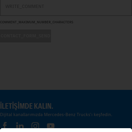
COMMENT_MAXIMUM_NUMBER_CHARACTERS
CONTACT_FORM_SEND
İLETIŞIMDE KALIN.
Dijital kanallarımızda Mercedes-Benz Trucks'ı keşfedin.