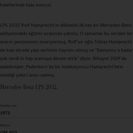
haleflerinde hala mevcut.
LPS 2032 Rolf Hamprecht'in dikkatini ilk kez bir Mercedes‑Benz
atölyesindeki eğitimi sırasında çekmiş. O zamanlar bu seriden bir
aracın şanzımanını onarıyormuş. Rolf'un oğlu Tobias Hamprecht
de kısa sürede yapı serisinin hayranı olmuş ve "Kamyonu o kadar
çok sevdi ki hep aramaya devam ettik" diyor. Nihayet 2019'da
alabilmişler: Paderborn'da bir koleksiyoncu Hamprecht'lerin
istediği çekici aracı satmış.
Mercedes‑Benz LPS 2032.
Üretim yılı:
1973
Motor:
OM 403