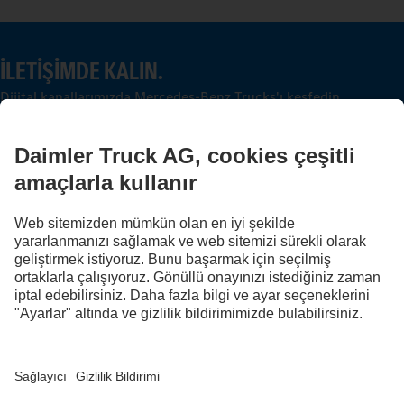
İLETIŞIMDE KALIN.
Dijital kanallarımızda Mercedes-Benz Trucks'ı keşfedin.
FOLLOW THE ROADSTARS.
Deneyimlerinizi şimdi diğer kamyon sürücüleriyle paylaşın.
Haydi katılın