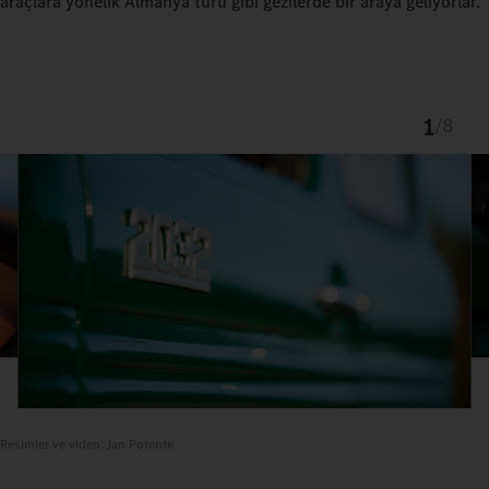
araçlara yönelik Almanya turu gibi gezilerde bir araya geliyorlar.
1
/
8
Resimler ve video: Jan Potente