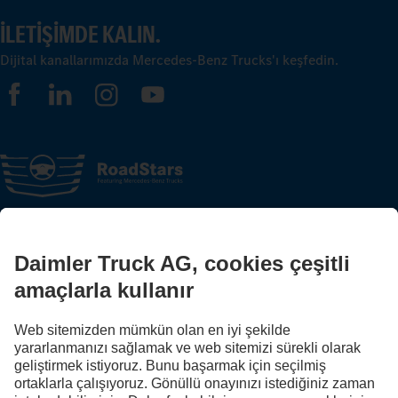
İLETIŞIMDE KALIN.
Dijital kanallarımızda Mercedes-Benz Trucks'ı keşfedin.
FOLLOW THE ROADSTARS.
Deneyimlerinizi şimdi diğer kamyon sürücüleriyle paylaşın.
Haydi katılın