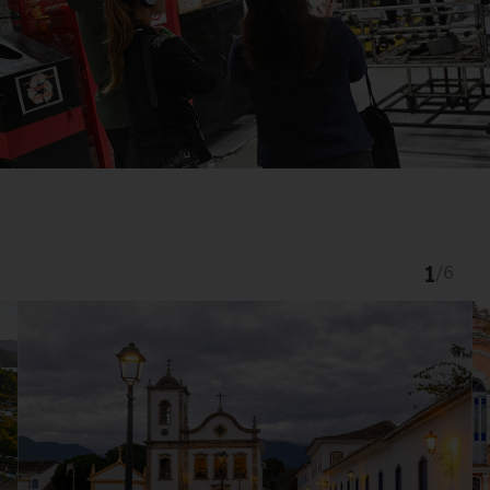
1
/
6