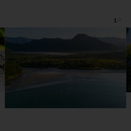
1
/
7