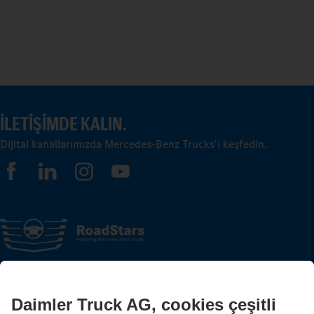
İLETIŞIMDE KALIN.
Dijital kanallarımızda Mercedes-Benz Trucks'ı keşfedin.
FOLLOW THE ROADSTARS.
Deneyimlerinizi şimdi diğer kamyon sürücüleriyle paylaşın.