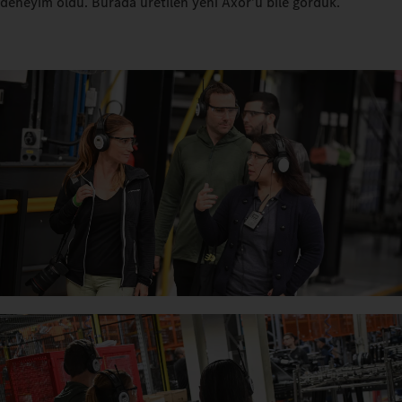
deneyim oldu. Burada üretilen yeni Axor'u bile gördük.