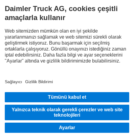
FOLLOW THE ROADSTARS.
Deneyimlerinizi şimdi diğer kamyon sürücüleriyle paylaşın.
Haydi katılın
Sağlayıcı
Veri koruması
Yasal hatırlatmalar
Veri koruması yol yardım
Bilgi Güvenliği
Veri koruma test araçları