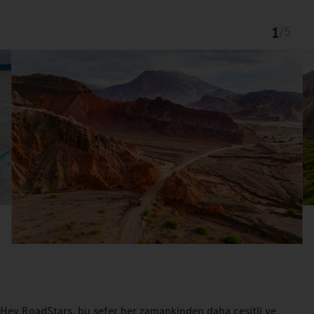
1
/
5
Hey RoadStars, bu sefer her zamankinden daha çeşitli ve