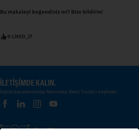
Bu makaleyi beğendiniz mi? Bize bildirin!
0 LIKED_IT
İLETIŞIMDE KALIN.
Dijital kanallarımızda Mercedes-Benz Trucks'ı keşfedin.