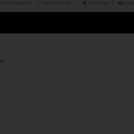
rası Kampanyaları
İletişim Formu
Bayi araması
Türkiye
r.