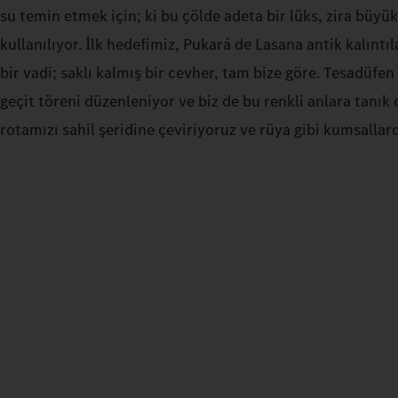
su temin etmek için; ki bu çölde adeta bir lüks, zira büyük
kullanılıyor. İlk hedefimiz, Pukará de Lasana antik kalıntı
bir vadi; saklı kalmış bir cevher, tam bize göre. Tesadüfe
geçit töreni düzenleniyor ve biz de bu renkli anlara tanık
rotamızı sahil şeridine çeviriyoruz ve rüya gibi kumsalla