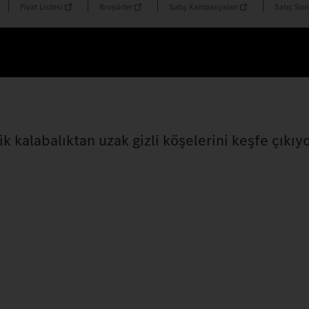
Fiyat Listesi
Broşürler
Satış Kampanyaları
Satış Son
k kalabalıktan uzak gizli köşelerini keşfe çıkıyo