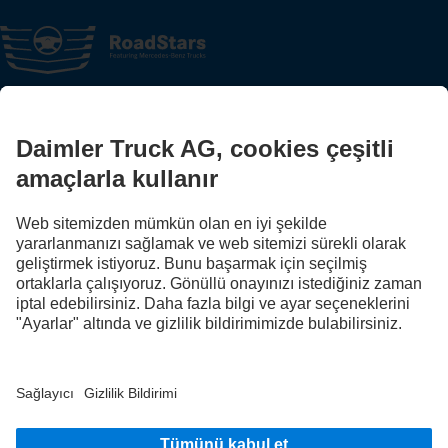
FOLLOW THE ROADSTARS.
Deneyimlerinizi şimdi diğer kamyon sürücüleriyle paylaşın.
Haydi katılın
Sağlayıcı
Veri koruması
Yasal hatırlatmalar
Veri koruması yol yardım