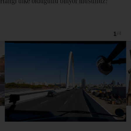
Hangi ülke olduğunu biliyor musunuz?
1
/
4