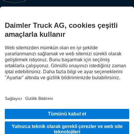
FOLLOW THE ROADSTARS.
Deneyimlerinizi şimdi diğer kamyon sürücüleriyle paylaşın.
Haydi katılın
Sağlayıcı
Veri koruması
Yasal hatırlatmalar
Veri koruması yol yardım
Bilgi Güvenliği
Veri koruma test araçları