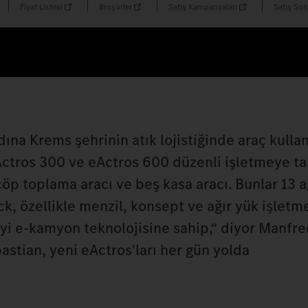
Fiyat Listesi
Broşürler
Satış Kampanyaları
Satış Son
ına Krems şehrinin atık lojistiğinde araç kulla
Actros 300 ve eActros 600 düzenli işletmeye 
 çöp toplama aracı ve beş kasa aracı. Bunlar 13 a
ck, özellikle menzil, konsept ve ağır yük işletm
yi e-kamyon teknolojisine sahip,“ diyor Manfre
stian, yeni eActros'ları her gün yolda