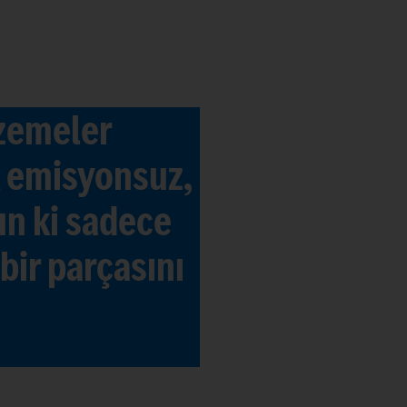
lzemeler
k emisyonsuz,
un ki sadece
bir parçasını