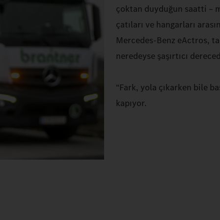
çoktan duyduğun saatti – mo
çatıları ve hangarları arası
Mercedes‑Benz eActros, tam 
neredeyse şaşırtıcı dereced
“Fark, yola çıkarken bile b
kapıyor.