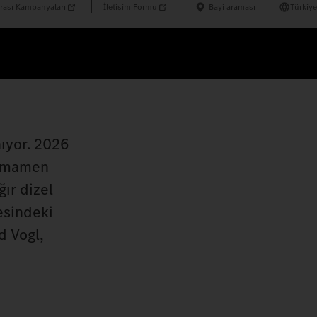
rası Kampanyaları
İletişim Formu
Bayi araması
Türkiye
nıyor. 2026
tamamen
ğır dizel
esindeki
d Vogl,