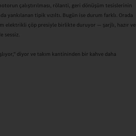
torun çalıştırılması, rölanti, geri dönüşüm tesislerinin
nda yankılanan tipik vızıltı. Bugün ise durum farklı. Orada
elektrikli çöp presiyle birlikte duruyor — şarjlı, hazır ve
e sessiz.
aşlıyor,” diyor ve takım kantininden bir kahve daha