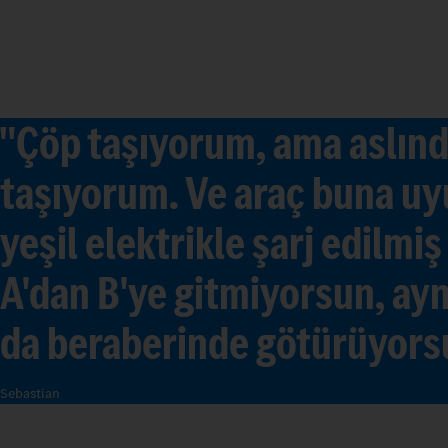
"Çöp taşıyorum, ama aslınd
taşıyorum. Ve araç buna uyu
yeşil elektrikle şarj edilmi
A'dan B'ye gitmiyorsun, ay
da beraberinde götürüyors
Sebastian