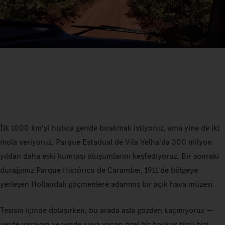
İlk 1000 km'yi hızlıca geride bırakmak istiyoruz, ama yine de iki
mola veriyoruz. Parque Estadual de Vila Velha'da 300 milyon
yıldan daha eski kumtaşı oluşumlarını keşfediyoruz. Bir sonraki
durağımız Parque Histórico de Carambeí,
1911'de bölgeye
yerleşen Hollandalı göçmenlere adanmış bir açık hava müzesi.
Tesisin içinde dolaşırken, bu arada asla gözden kaçmıyoruz —
yerde yaşayan ve yerde yuva yapan özel bir baykuş türü bizi