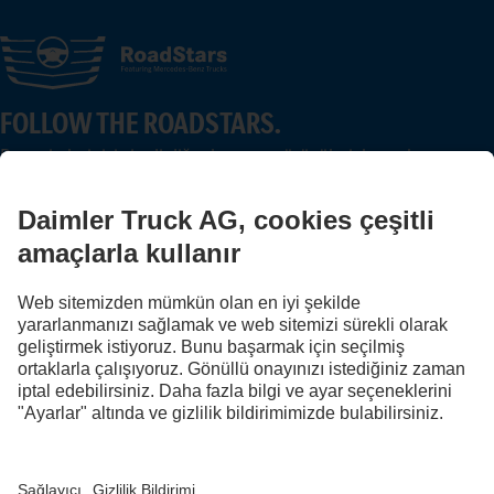
FOLLOW THE ROADSTARS.
Deneyimlerinizi şimdi diğer kamyon sürücüleriyle paylaşın.
Haydi katılın
Sağlayıcı
Veri koruması
Yasal hatırlatmalar
Veri koruması yol yardım