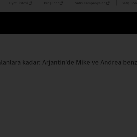
Fiyat Listesi
Broşürler
Satış Kampanyaları
Satış Son
alanlara kadar: Arjantin'de Mike ve Andrea benz