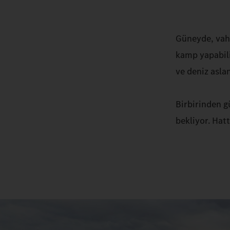
Güneyde, vahş
kamp yapabili
ve deniz asla
Birbirinden g
bekliyor. Hat