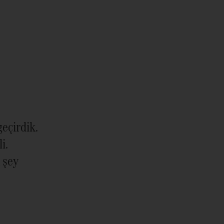
eçirdik.
i.
 şey