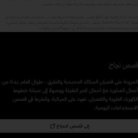
على بعض الموديلات والخدمات والعروض التي لا تتوافر في بعض البلدان.
باعتبارنا شركة عالمية، فإن تكافؤ الفرص والتنوع والانفتاح والاحترام من المعتقدات الأساسية لدينا في
شركة Daimler Truck AG. ويتجلى ذلك في طريقة تفكيرنا وتصرفنا والتواصل معنا. بشكل أساسي،
تشير جميع المصطلحات المختارة بطبيعة الحال إلى جميع الأجناس والهويات.
قصص نجاح
المرونة على قضبان السكك الحديدية والطرق - طوال العام. بدءًا من
أعمال المناورة مع أحمال الجر الثقيلة ووصولاً إلى صيانة خطوط
الكهرباء العلوية والقضبان. تعود على المركبة، وانخرط في قصص
الاستخدامات اليومية.
إلى قصص النجاح