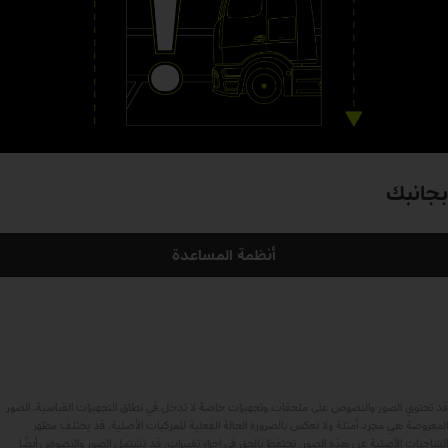
بجانبك
أنظمة المساعدة
قد تحتوي الصور والنصوص على ملحقات وتجهيزات خاصة لا تدخل في نطاق التجهيزات القياسية. الصور
المعروضة هي مجرد أمثلة ولا تعكس بالضرورة الحالة الفعلية للمركبات الأصلية. قد يختلف مظهر
الشاحنات الأصلية عن هذه الصور. نحتفظ بالحق في إجراء تغييرات. قد تشتمل الصور والنصوص أيضًا