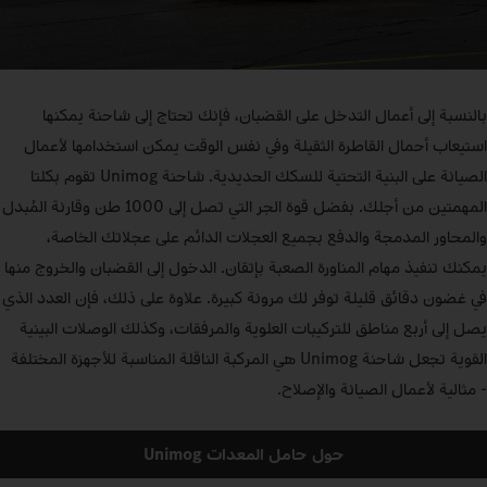
بالنسبة إلى أعمال التدخل على القضبان، فإنك تحتاج إلى شاحنة يمكنها
استيعاب أحمال القاطرة الثقيلة وفي نفس الوقت يمكن استخدامها لأعمال
الصيانة على البنية التحتية للسكك الحديدية. شاحنة Unimog تقوم بكلتا
المهمتين من أجلك. بفضل قوة الجر التي تصل إلى 1000 طن وقارنة المُبدل
والمحاور المدمجة والدفع بجميع العجلات الدائم على عجلاتك الخاصة،
يمكنك تنفيذ مهام المناورة الصعبة بإتقان. الدخول إلى القضبان والخروج منها
في غضون دقائق قليلة توفر لك مرونة كبيرة. علاوة على ذلك، فإن العدد الذي
يصل إلى أربع مناطق للتركيبات العلوية والمرفقات، وكذلك الوصلات البينية
القوية تجعل شاحنة Unimog هي المركبة الناقلة المناسبة للأجهزة المختلفة
- مثالية لأعمال الصيانة والإصلاح.
حول حامل المعدات Unimog