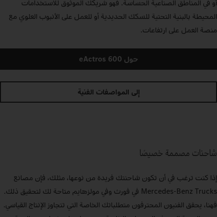
أو في المناطق الصناعية الحساسة. فهو شريكك الموثوق للاستخدامات
المحيطة بالبنية التحتية للسكك الحديدية أو للعمل على الأنبوب العلوي مع
منصة العمل على ارتفاعات.
حول eActros 600
إلى المواصفات الفنية
شاحنات مصممة خصيصًا
إذا كنت ترغب في أن تكون شاحنتك فريدة من نوعها، مثلك، فإن مصانع
Mercedes‑Benz Trucks في فورث وفي مولزهايم متاحة لك لتحقيق ذلك.
فهنا، يحقق الفنيون المحترفون متطلباتك الخاصة التي تتجاوز الإنتاج القياسي.