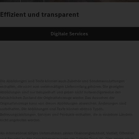
Effizient und transparent
Digitale Services
Die Abbildungen und Texte können auch Zubehör und Sonderausstattungen
enthalten, die nicht zum serienmäßigen Lieferumfang gehören. Die gezeigten
Abbildungen sind nur beispielhaft und geben nicht notwendigerweise den
tatsächlichen Zustand der Originalfahrzeuge wieder. Das Aussehen der
Originalfahrzeuge kann von diesen Abbildungen abweichen. Änderungen sind
vorbehalten. Die Abbildungen und Texte können ebenso Typen,
Betreuungsleistungen, Services und Produkte enthalten, die in einzelnen Ländern
nicht angeboten werden.
Als international tätiges Unternehmen zählen Chancengleichheit, Vielfalt, Offenheit
und Respekt zu den Grundüberzeugungen der Daimler Truck AG. Dies zeigen wir in