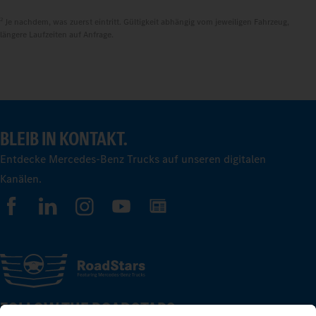
2
Je nachdem, was zuerst eintritt. Gültigkeit abhängig vom jeweiligen Fahrzeug,
längere Laufzeiten auf Anfrage.
BLEIB IN KONTAKT.
Entdecke Mercedes-Benz Trucks auf unseren digitalen
Kanälen.
FOLLOW THE ROADSTARS.