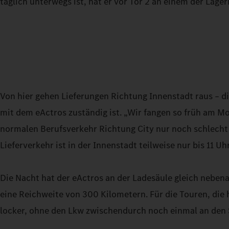
täglich unterwegs ist, hat er vor Tor 2 an einem der La
Von hier gehen Lieferungen Richtung Innenstadt raus – di
mit dem eActros zuständig ist. „Wir fangen so früh am Mo
normalen Berufsverkehr Richtung City nur noch schlech
Lieferverkehr ist in der Innenstadt teilweise nur bis 11 Uh
Die Nacht hat der eActros an der Ladesäule gleich nebena
eine Reichweite von 300 Kilometern. Für die Touren, die 
locker, ohne den Lkw zwischendurch noch einmal an den