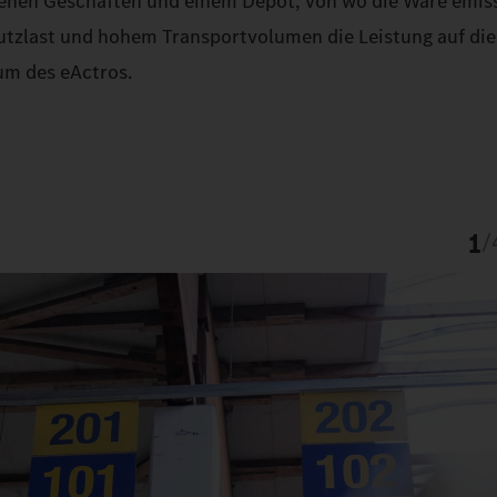
iedenen Geschäften und einem Depot, von wo die Ware emis
 Nutzlast und hohem Transportvolumen die Leistung auf di
aum des eActros.
1
/