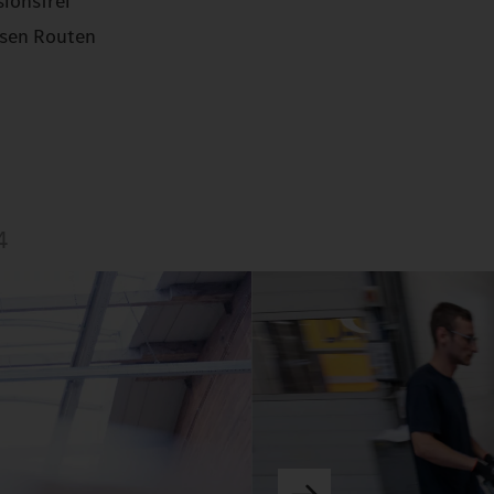
sionsfrei
esen Routen
4