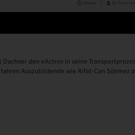
Anbieter
My TruckPoint
t Dachser den eActros in seine Transportproze
m fahren Auszubildende wie Rifat-Can Sönmez 