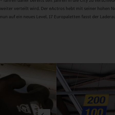
– fahren daher bereits seit Jahren in die City zu versch
weiter verteilt wird. Der eActros hebt mit seiner hohen
nun auf ein neues Level. 17 Europaletten fasst der Lader