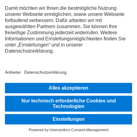
BLEIB IN KONTAKT.
Entdecke Mercedes-Benz Trucks auf unseren digitalen
Kanälen.
FOLLOW THE ROADSTARS.
Tausche jetzt Erfahrungen mit anderen Truckerinnen und
Truckern aus.
Steig ein