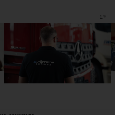
1
/
5