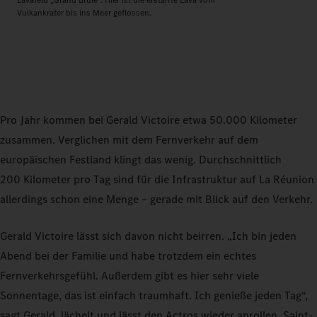
Lavafeld „Grand Brûlé“. Hier ist die erstarrte Lava vom
Vulkankrater bis ins Meer geflossen.
Pro Jahr kommen bei Gerald Victoire etwa 50.000 Kilometer
zusammen. Verglichen mit dem Fernverkehr auf dem
europäischen Festland klingt das wenig. Durchschnittlich
200 Kilometer pro Tag sind für die Infrastruktur auf La Réunion
allerdings schon eine Menge – gerade mit Blick auf den Verkehr.
Gerald Victoire lässt sich davon nicht beirren. „Ich bin jeden
Abend bei der Familie und habe trotzdem ein echtes
Fernverkehrsgefühl. Außerdem gibt es hier sehr viele
Sonnentage, das ist einfach traumhaft. Ich genieße jeden Tag“,
sagt Gerald, lächelt und lässt den Actros wieder anrollen. Saint-