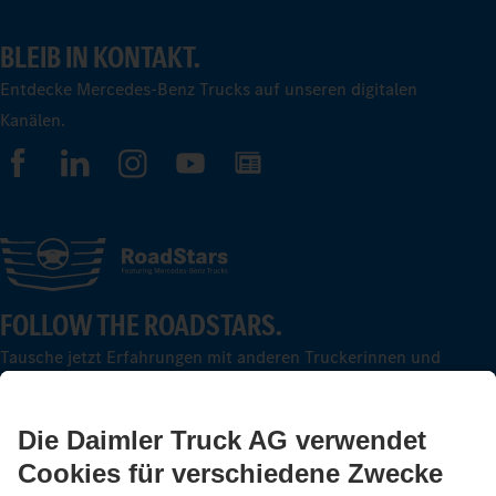
BLEIB IN KONTAKT.
Entdecke Mercedes-Benz Trucks auf unseren digitalen
Kanälen.
FOLLOW THE ROADSTARS.
Tausche jetzt Erfahrungen mit anderen Truckerinnen und
Truckern aus.
Steig ein