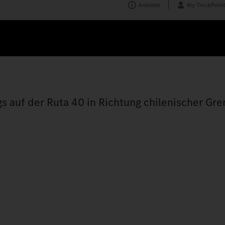
Anbieter
My TruckPoint
 auf der Ruta 40 in Richtung chilenischer Gre