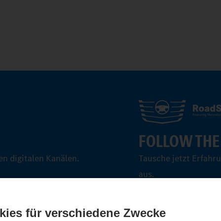
FOLLOW THE
n digitalen Kanälen.
Tausche jetzt Erfahr
aus.
Steig ein