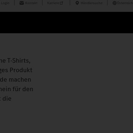
 Login
Kontakt
Karriere
Händlersuche
Österreich
e T-Shirts,
ges Produkt
ude machen
hein für den
 die