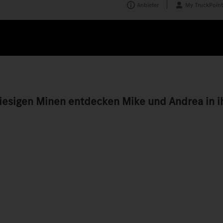
Anbieter
My TruckPoint
esigen Minen entdecken Mike und Andrea in i