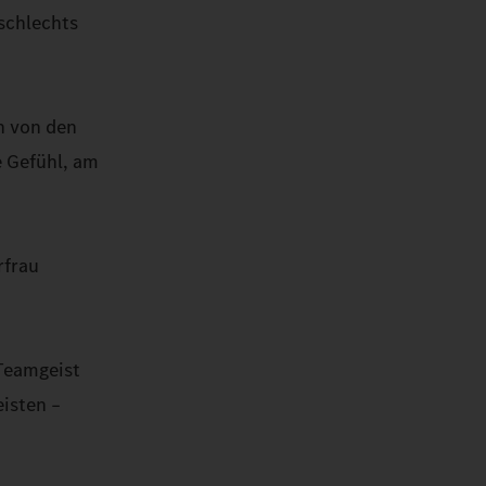
eschlechts
h von den
e Gefühl, am
rfrau
 Teamgeist
eisten –