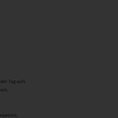
eder Tag aufs
heit,
ompetenz,