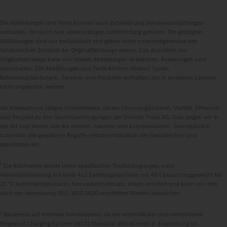
Die Abbildungen und Texte können auch Zubehör und Sonderausstattungen
enthalten, die nicht zum serienmäßigen Lieferumfang gehören. Die gezeigten
Abbildungen sind nur beispielhaft und geben nicht notwendigerweise den
tatsächlichen Zustand der Originalfahrzeuge wieder. Das Aussehen der
Originalfahrzeuge kann von diesen Abbildungen abweichen. Änderungen sind
vorbehalten. Die Abbildungen und Texte können ebenso Typen,
Betreuungsleistungen, Services und Produkte enthalten, die in einzelnen Ländern
nicht angeboten werden.
Als international tätiges Unternehmen zählen Chancengleichheit, Vielfalt, Offenheit
und Respekt zu den Grundüberzeugungen der Daimler Truck AG. Dies zeigen wir in
der Art und Weise, wie wir denken, handeln und kommunizieren. Grundsätzlich
schließen alle gewählten Begriffe selbstverständlich alle Geschlechter und
Identitäten ein.
1
Die Reichweite wurde unter spezifischen Testbedingungen, nach
Vorkonditionierung mit einer 4x2 Sattelzugmaschine mit 40 t Gesamtzuggewicht bei
20 °C Außentemperatur im Fernverkehrseinsatz, intern ermittelt und kann von den
nach der Verordnung (EU) 2017/2400 ermittelten Werten abweichen.
2
Basierend auf internen Simulationen, da ein verbindlicher und einheitlicher
Megawatt Charging System (MCS) Standard aktuell noch in Erarbeitung ist.