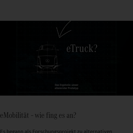
eMobilität – wie fing es an?
Es begann als Forschungsprojekt zu alternativen