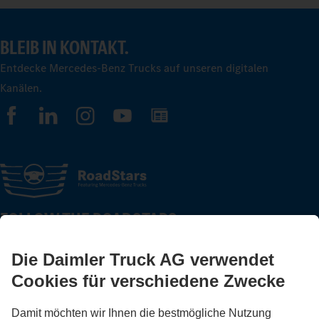
BLEIB IN KONTAKT.
Entdecke Mercedes-Benz Trucks auf unseren digitalen
Kanälen.
FOLLOW THE ROADSTARS.
Tausche jetzt Erfahrungen mit anderen Truckerinnen und
Truckern aus.
Steig ein