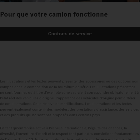
Pour que votre camion fonctionne
Contrats de service
Les illustrations et les textes peuvent présenter des accessoires ou des options non
compris dans la composition de la fourniture de série. Les illustrations présentées
ne sont fournies qu'à titre d'exemple et ne sauraient correspondre obligatoirement à
l'état réel des véhicules d'origine. L'apparence des véhicules d'origine peut différer
de ces illustrations. Sous réserve de modifications. Les illustrations et les textes
peuvent également contenir des modèles, des prestations d'assistance, des services
et des produits qui ne sont pas proposés dans certains pays.
En tant qu'entreprise active à l'échelle internationale, l'égalité des chances, la
diversité, l'ouverture d'esprit et le respect font partie des convictions fondamentales
de Daimler Truck AG. Nous le montrons dans notre façon de penser, d'agir et de