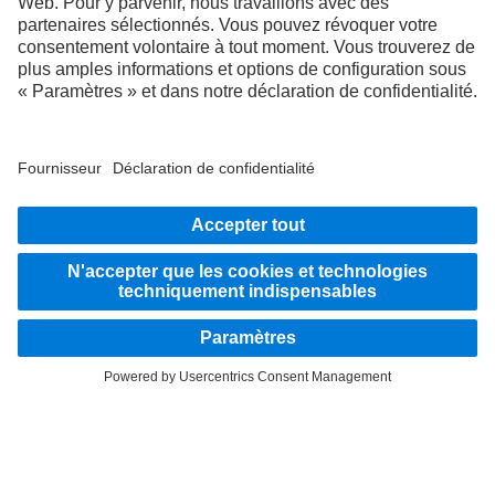
FOLLOW THE ROADSTARS.
Échangez maintenant vos expériences avec d’autres routiers
et routières.
Montez à bord
LANGUAGE
NL
FR
Fournisseur
Politique de confidentialité
Mentions légales