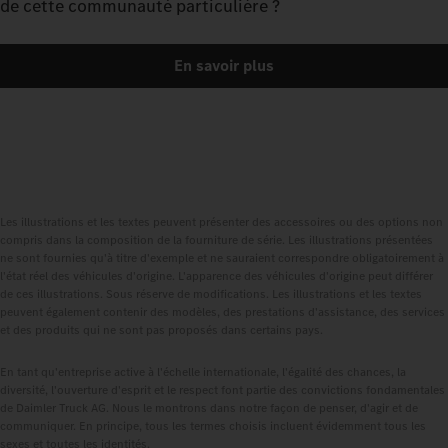
de cette communauté particulière ?
En savoir plus
Les illustrations et les textes peuvent présenter des accessoires ou des options non
compris dans la composition de la fourniture de série. Les illustrations présentées
ne sont fournies qu'à titre d'exemple et ne sauraient correspondre obligatoirement à
l'état réel des véhicules d'origine. L'apparence des véhicules d'origine peut différer
de ces illustrations. Sous réserve de modifications. Les illustrations et les textes
peuvent également contenir des modèles, des prestations d'assistance, des services
et des produits qui ne sont pas proposés dans certains pays.
En tant qu'entreprise active à l'échelle internationale, l'égalité des chances, la
diversité, l'ouverture d'esprit et le respect font partie des convictions fondamentales
de Daimler Truck AG. Nous le montrons dans notre façon de penser, d'agir et de
communiquer. En principe, tous les termes choisis incluent évidemment tous les
sexes et toutes les identités.