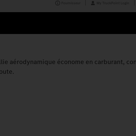
Fournisseur
My TruckPoint Login
 allie aérodynamique économe en carburant, con
route.