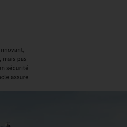
 innovant,
, mais pas
en sécurité
acle assure