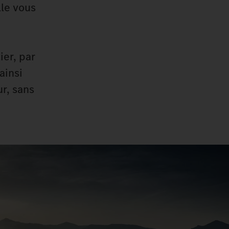
lle vous
ier, par
ainsi
r, sans