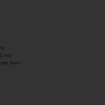
une
à vos
Line vous