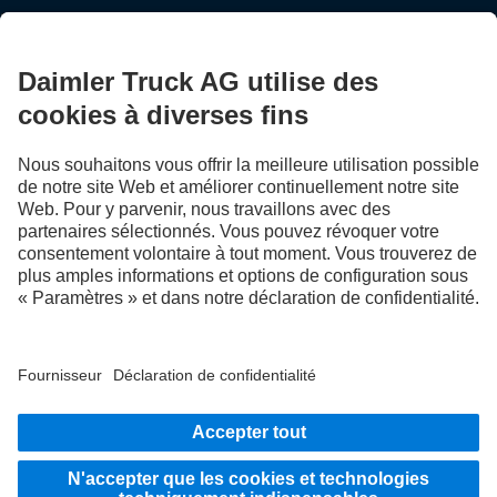
FOLLOW THE ROADSTARS.
Échangez maintenant vos expériences avec d’autres routiers
et routières.
Montez à bord
LANGUAGE
NL
FR
Fournisseur
Politique de confidentialité
Mentions légales