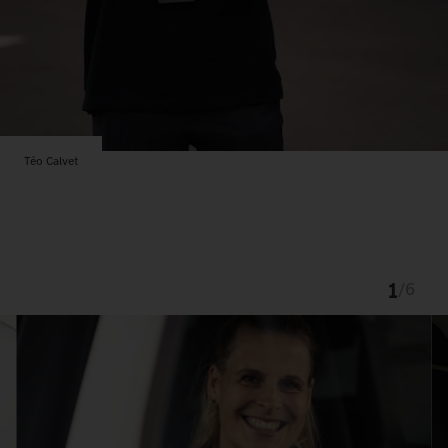
Téo Calvet
1
/
6