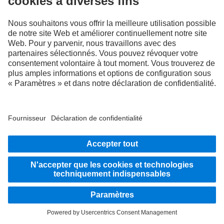
RESTEZ EN CONTACT.
Découvrez Mercedes-Benz Trucks sur nos canaux
numériques.
FOLLOW THE ROADSTARS.