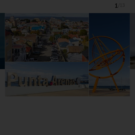
1
/
13