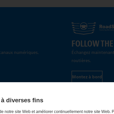
FOLLOW THE
canaux numériques.
Échangez maintenant 
routières.
Montez à bord