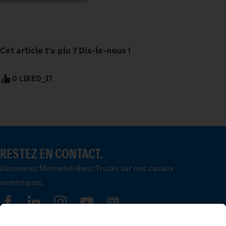
Cet article t'a plu ? Dis-le-nous !
0 LIKED_IT
RESTEZ EN CONTACT.
Découvrez Mercedes-Benz Trucks sur nos canaux
numériques.