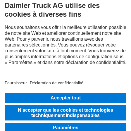
FOLLOW THE ROADSTARS.
Échangez maintenant vos expériences avec d’autres routiers
et routières.
Montez à bord
LANGUAGE
NL
FR
Fournisseur