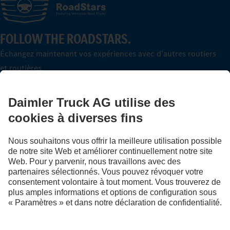
FOLLOW THE ROADSTARS.
Échangez maintenant vos expériences avec d’autres routiers
et routières.
Montez à bord
LANGUAGE
NL
FR
Fournisseur
Politique de confidentialité