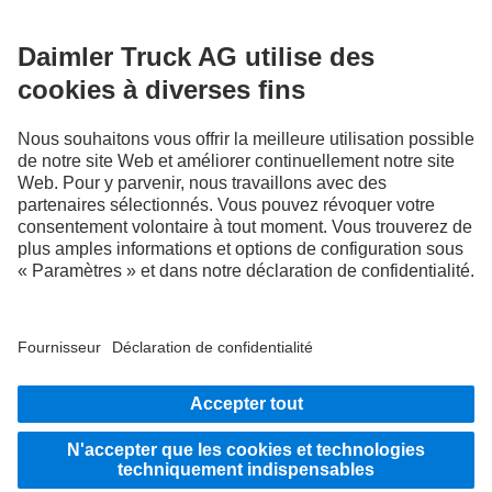
FOLLOW THE ROADSTARS.
Échangez maintenant vos expériences avec d’autres routiers
et routières.
Montez à bord
LANGUAGE
NL
FR
Fournisseur