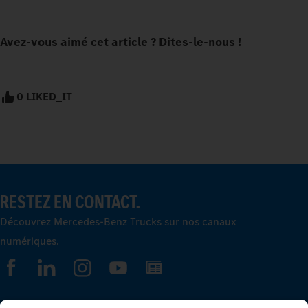
Avez-vous aimé cet article ? Dites-le-nous !
0 LIKED_IT
RESTEZ EN CONTACT.
Découvrez Mercedes-Benz Trucks sur nos canaux
numériques.