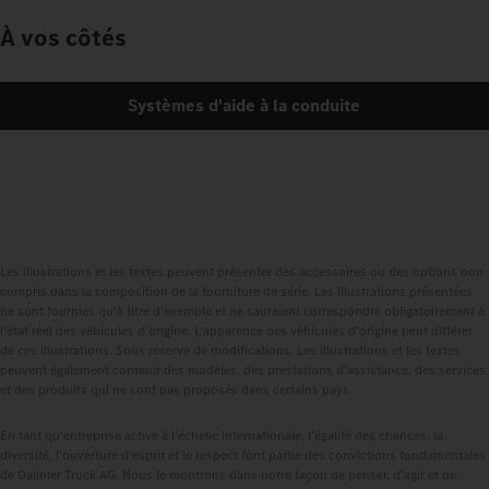
À vos côtés
Systèmes d'aide à la conduite
Les illustrations et les textes peuvent présenter des accessoires ou des options non
compris dans la composition de la fourniture de série. Les illustrations présentées
ne sont fournies qu'à titre d'exemple et ne sauraient correspondre obligatoirement à
l'état réel des véhicules d'origine. L'apparence des véhicules d'origine peut différer
de ces illustrations. Sous réserve de modifications. Les illustrations et les textes
peuvent également contenir des modèles, des prestations d'assistance, des services
et des produits qui ne sont pas proposés dans certains pays.
En tant qu'entreprise active à l'échelle internationale, l'égalité des chances, la
diversité, l'ouverture d'esprit et le respect font partie des convictions fondamentales
de Daimler Truck AG. Nous le montrons dans notre façon de penser, d'agir et de