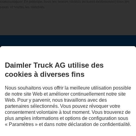
communiquer. En principe, tous les termes choisis incluent évidemment tous les
sexes et toutes les identités.
RESTEZ EN CONTACT.
Découvrez Mercedes‑Benz Trucks sur nos canaux
numériques.
LANGUAGE
EN
FR