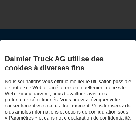
RESTEZ EN CONTACT.
Découvrez Mercedes‑Benz Trucks sur nos canaux
numériques.
LANGUAGE
EN
FR