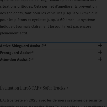
situations critiques. Cela permet d’améliorer la prévention
des accidents, tant pour les véhicules jusqu’à 90 km/h que
pour les piétons et cyclistes jusqu’à 60 km/h. Le système
indique désormais clairement lorsqu’il n’est pas encore
pleinement actif.
Active Sideguard Assist 2
1,2
Frontguard Assist
1,2
Attention Assist 2
1,2
Évaluation EuroNCAP « Safer Trucks »
L'Actros testé en 2025 avec les derniers systèmes de sécurité
disponibles chez Mercedes-Benz Trucks a obtenu les meilleures