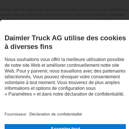
Les illustrations et les textes peuvent présenter des accessoires ou des options non
compris dans la composition de la fourniture de série. Les illustrations présentées
ne sont fournies qu'à titre d'exemple et ne sauraient correspondre obligatoirement à
l'état réel des véhicules d'origine. L'apparence des véhicules d'origine peut différer
de ces illustrations. Sous réserve de modifications. Les illustrations et les textes
peuvent également contenir des modèles, des prestations d'assistance, des services
et des produits qui ne sont pas proposés dans certains pays.
En tant qu'entreprise active à l'échelle internationale, l'égalité des chances, la
diversité, l'ouverture d'esprit et le respect font partie des convictions fondamentales
de Daimler Truck AG. Nous le montrons dans notre façon de penser, d'agir et de
communiquer. En principe, tous les termes choisis incluent évidemment tous les
sexes et toutes les identités.
1
Données basées sur la mesure de certification VECTO avec des véhicules équipés
de manière comparable.
2
Les systèmes d'assistance ne peuvent qu'assister les conductrices et conducteurs.
La responsabilité de la conduite en toute sécurité du véhicule incombe toujours
entièrement au conducteur ou à la conductrice.
3
De série dans l'UE, pour certaines configurations de véhicules.