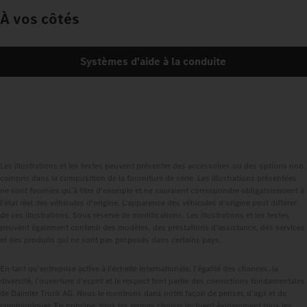
À vos côtés
Systèmes d'aide à la conduite
Les illustrations et les textes peuvent présenter des accessoires ou des options non
compris dans la composition de la fourniture de série. Les illustrations présentées
ne sont fournies qu'à titre d'exemple et ne sauraient correspondre obligatoirement à
l'état réel des véhicules d'origine. L'apparence des véhicules d'origine peut différer
de ces illustrations. Sous réserve de modifications. Les illustrations et les textes
peuvent également contenir des modèles, des prestations d'assistance, des services
et des produits qui ne sont pas proposés dans certains pays.
En tant qu'entreprise active à l'échelle internationale, l'égalité des chances, la
diversité, l'ouverture d'esprit et le respect font partie des convictions fondamentales
de Daimler Truck AG. Nous le montrons dans notre façon de penser, d'agir et de
communiquer. En principe, tous les termes choisis incluent évidemment tous les