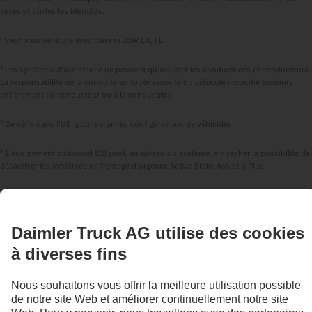
sexes et toutes les identités.
1
Sauf pour véhicule avec classes ADR EX, FL.
2
Les systèmes d'assistance ne peuvent qu'assister les conductrices et conducteurs.
La responsabilité de la conduite en toute sécurité du véhicule incombe toujours
entièrement au conducteur ou à la conductrice.
3
De série dans l'UE, pour certaines configurations de véhicules.
4
L'équipement optionnel S2J peut, au niveau du système, empêcher la possibilité de
désactiver les systèmes de freinage d'urgence Active Brake Assist 6 Plus.
RESTEZ EN CONTACT.
Découvrez Mercedes‑Benz Trucks sur nos canaux
numériques.