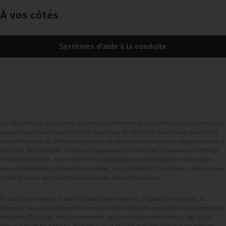
À vos côtés
Systèmes d'aide à la conduite
Les illustrations et les textes peuvent présenter des accessoires ou des options non
compris dans la composition de la fourniture de série. Les illustrations présentées
ne sont fournies qu'à titre d'exemple et ne sauraient correspondre obligatoirement à
l'état réel des véhicules d'origine. L'apparence des véhicules d'origine peut différer
de ces illustrations. Sous réserve de modifications. Les illustrations et les textes
peuvent également contenir des modèles, des prestations d'assistance, des services
et des produits qui ne sont pas proposés dans certains pays.
En tant qu'entreprise active à l'échelle internationale, l'égalité des chances, la
diversité, l'ouverture d'esprit et le respect font partie des convictions fondamentales
de Daimler Truck AG. Nous le montrons dans notre façon de penser, d'agir et de
communiquer. En principe, tous les termes choisis incluent évidemment tous les