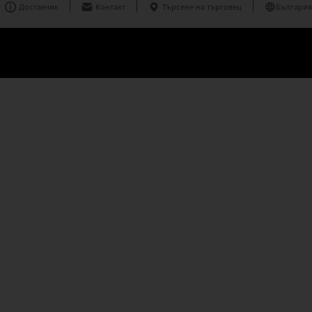
Доставчик
Контакт
Търсене на търговец
България