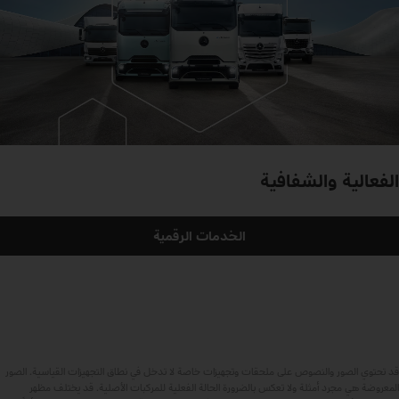
الفعالية والشفافية
الخدمات الرقمية
قد تحتوي الصور والنصوص على ملحقات وتجهيزات خاصة لا تدخل في نطاق التجهيزات القياسية. الصور
المعروضة هي مجرد أمثلة ولا تعكس بالضرورة الحالة الفعلية للمركبات الأصلية. قد يختلف مظهر