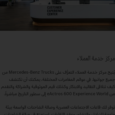
مركز خدمة العملاء
يُتيح مركز خدمة العملاء التعرُّف على Mercedes-Benz Trucks من
جميع جوانبها. في عوالم المغامرات المختلفة، يمكنك أن تكتشف
كيف تتلاقى التقاليد والابتكار وكذلك قيم الموثوقية والشراكة والتقدم
من eActros 600 Experience World إلى سطور التاريخ مباشرةً.
توفر لك قاعات الاجتماعات العصرية وصالة الشاحنات الواسعة بيئة
ملهمة للتبادل والتشاور وعقد اللقاءات. استمتع في صالة الشاحنات