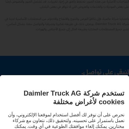
الشاحنات الأصلية عن هذه الصور. نحتفظ بالحق في إجراء تغييرات. قد تشتمل الصور والنصوص أيضًا
على بعض الموديلات والخدمات والعروض التي لا تتوافر في بعض البلدان.
باعتبارنا شركة عالمية، فإن تكافؤ الفرص والتنوع والانفتاح والاحترام من المعتقدات الأساسية لدينا في
شركة Daimler Truck AG. ويتجلى ذلك في طريقة تفكيرنا وتصرفنا والتواصل معنا. بشكل أساسي،
تشير جميع المصطلحات المختارة بطبيعة الحال إلى جميع الأجناس والهويات.
لنبقى على تواصل.
اكتشف Mercedes‑Benz Trucks على قنواتنا الرقمية.
LANGUAGE