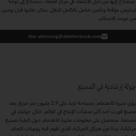
ستحتاج إليها من أجل الاعتماد في مركز العملاء. ستحتاج إلى لوحة
ترخيص مؤقتة وتأمين شامل بالكامل للنقل. يمكن طلبها قبل يومين
من موعد الاستلام.
lkw-abholung@daimlertruck.com
جولة إرشادية في المصنع
رؤى مثيرة للاهتمام: بمساحة تزيد على 2.9 مليون متر مربع، يعد
مصنع فورث أحد أكبر منشآت الإنتاج في العالم. خلال جولتك في
مصنعنا، ستحصل على معلومات مثيرة للاهتمام حول كيفية تصنيع
مركباتنا، بدءًا من هيكل المركبة، الذي تقوم فيه روبوتات اللحام