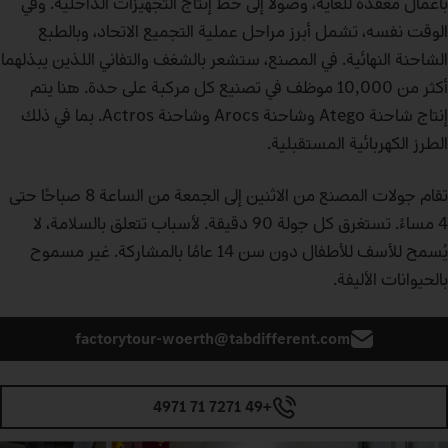
بأعمال معقدة للغاية، وصولًا إلى خط إنتاج التجهيزات الداخلية. وفي
الوقت نفسه، تشمل أبرز مراحل عملية التجميع الاتحاد، وبالطبع
الشاحنة النهائية. في المصنع، ستشعر بالشغف والتفاني اللذين يبذلهما
أكثر من 10,000 موظف في تصنيع كل مركبة على حدة. هنا يتم
إنتاج شاحنة Atego وشاحنة Arocs وشاحنة Actros. بما في ذلك
الطرز الكهربائية المستقبلية.
تقام جولات المصنع من الاثنين إلى الجمعة من الساعة 8 صباحًا حتى
4 مساءً. تستغرق كل جولة 90 دقيقة. لأسباب تتعلق بالسلامة، لا
يُسمح للأسف للأطفال دون سن 14 عامًا بالمشاركة. غير مسموح
بالحيوانات الأليفة.
factorytour-woerth@tabdifferent.com
+49 7271 71 4971