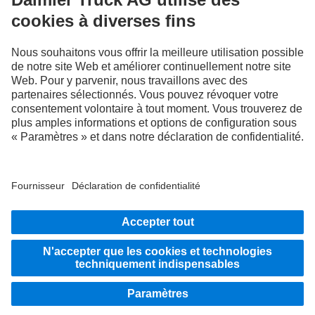
À vos côtés
Systèmes d'aide à la conduite
Les illustrations et les textes peuvent présenter des accessoires ou des options non
compris dans la composition de la fourniture de série. Les illustrations présentées
ne sont fournies qu'à titre d'exemple et ne sauraient correspondre obligatoirement à
l'état réel des véhicules d'origine. L'apparence des véhicules d'origine peut différer
de ces illustrations. Sous réserve de modifications. Les illustrations et les textes
peuvent également contenir des modèles, des prestations d'assistance, des services
et des produits qui ne sont pas proposés dans certains pays.
En tant qu'entreprise active à l'échelle internationale, l'égalité des chances, la
diversité, l'ouverture d'esprit et le respect font partie des convictions fondamentales
de Daimler Truck AG. Nous le montrons dans notre façon de penser, d'agir et de
communiquer. En principe, tous les termes choisis incluent évidemment tous les