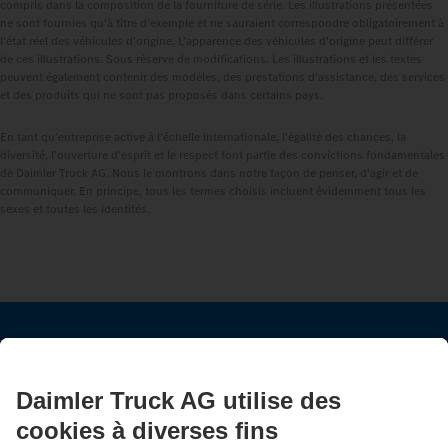
compris dans la composition de la fourniture de série. Les illustrations présentées
ne sont fournies qu'à titre d'exemple et ne sauraient correspondre obligatoirement à
l'état réel des véhicules d'origine. L'apparence des véhicules d'origine peut différer
de ces illustrations. Sous réserve de modifications. Les illustrations et les textes
peuvent également contenir des modèles, des prestations d'assistance, des services
et des produits qui ne sont pas proposés dans certains pays.
En tant qu'entreprise active à l'échelle internationale, l'égalité des chances, la
diversité, l'ouverture d'esprit et le respect font partie des convictions fondamentales
de Daimler Truck AG. Nous le montrons dans notre façon de penser, d'agir et de
communiquer. En principe, tous les termes choisis incluent évidemment tous les
sexes et toutes les identités.
RESTEZ EN CONTACT.
Découvrez Mercedes‑Benz Trucks sur nos canaux
numériques.