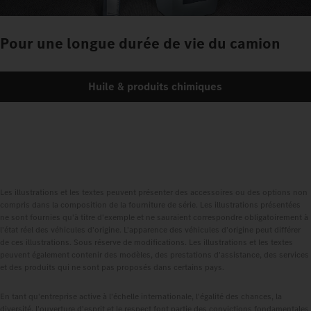
Pour une longue durée de vie du camion
Huile & produits chimiques
Les illustrations et les textes peuvent présenter des accessoires ou des options non
compris dans la composition de la fourniture de série. Les illustrations présentées
ne sont fournies qu'à titre d'exemple et ne sauraient correspondre obligatoirement à
l'état réel des véhicules d'origine. L'apparence des véhicules d'origine peut différer
de ces illustrations. Sous réserve de modifications. Les illustrations et les textes
peuvent également contenir des modèles, des prestations d'assistance, des services
et des produits qui ne sont pas proposés dans certains pays.
En tant qu'entreprise active à l'échelle internationale, l'égalité des chances, la
diversité, l'ouverture d'esprit et le respect font partie des convictions fondamentales