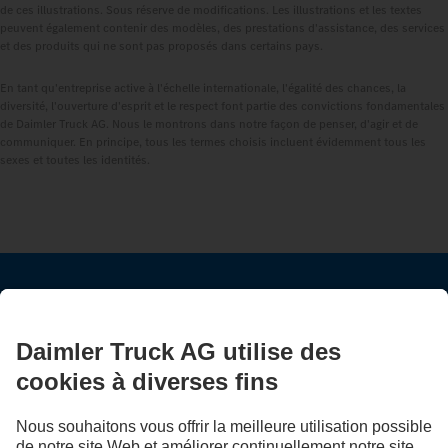
de ces illustrations. Sous réserve de modifications. Les illustrations et les textes
peuvent également contenir des modèles, des prestations d'assistance, des services
et des produits qui ne sont pas proposés dans certains pays.
En tant qu'entreprise active à l'échelle internationale, l'égalité des chances, la
diversité, l'ouverture d'esprit et le respect font partie des convictions fondamentales
de Daimler Truck AG. Nous le montrons dans notre façon de penser, d'agir et de
communiquer. En principe, tous les termes choisis incluent évidemment tous les
sexes et toutes les identités.
RESTEZ EN CONTACT.
Découvrez Mercedes‑Benz Trucks sur nos canaux
numériques.