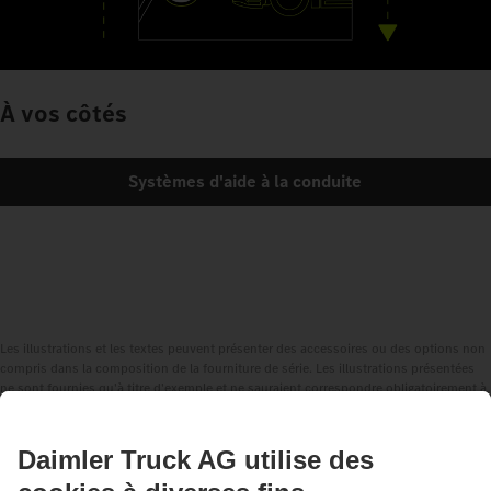
À vos côtés
Systèmes d'aide à la conduite
Les illustrations et les textes peuvent présenter des accessoires ou des options non
compris dans la composition de la fourniture de série. Les illustrations présentées
ne sont fournies qu'à titre d'exemple et ne sauraient correspondre obligatoirement à
l'état réel des véhicules d'origine. L'apparence des véhicules d'origine peut différer
de ces illustrations. Sous réserve de modifications. Les illustrations et les textes
peuvent également contenir des modèles, des prestations d'assistance, des services
et des produits qui ne sont pas proposés dans certains pays.