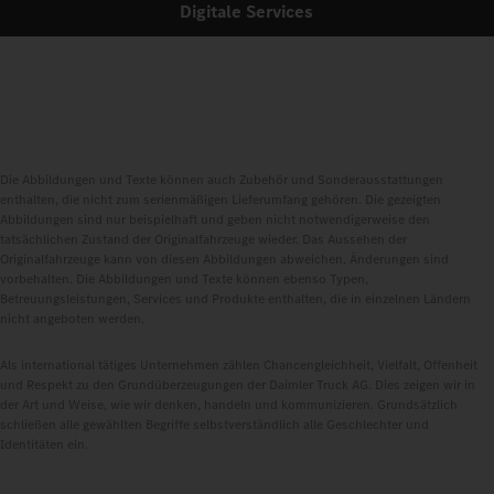
Digitale Services
Die Abbildungen und Texte können auch Zubehör und Sonderausstattungen
enthalten, die nicht zum serienmäßigen Lieferumfang gehören. Die gezeigten
Abbildungen sind nur beispielhaft und geben nicht notwendigerweise den
tatsächlichen Zustand der Originalfahrzeuge wieder. Das Aussehen der
Originalfahrzeuge kann von diesen Abbildungen abweichen. Änderungen sind
vorbehalten. Die Abbildungen und Texte können ebenso Typen,
Betreuungsleistungen, Services und Produkte enthalten, die in einzelnen Ländern
nicht angeboten werden.
Als international tätiges Unternehmen zählen Chancengleichheit, Vielfalt, Offenheit
und Respekt zu den Grundüberzeugungen der Daimler Truck AG. Dies zeigen wir in
der Art und Weise, wie wir denken, handeln und kommunizieren. Grundsätzlich
schließen alle gewählten Begriffe selbstverständlich alle Geschlechter und
Identitäten ein.