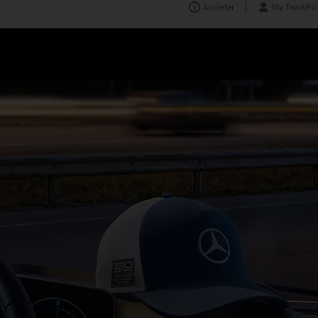
rcedes-Benz Trucks
Anbieter
My TruckPoi